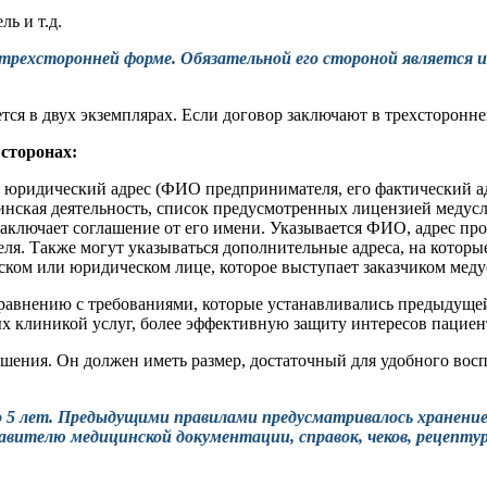
ь и т.д.
 трехсторонней форме. Обязательной его стороной является 
ся в двух экземплярах. Если договор заключают в трехсторонне
 сторонах:
е юридический адрес (ФИО предпринимателя, его фактический а
инская деятельность, список предусмотренных лицензией медусл
заключает соглашение от его имени. Указывается ФИО, адрес пр
еля. Также могут указываться дополнительные адреса, на которы
ском или юридическом лице, которое выступает заказчиком меду
сравнению с требованиями, которые устанавливались предыдуще
 клиникой услуг, более эффективную защиту интересов пациен
шения. Он должен иметь размер, достаточный для удобного восп
о 5 лет. Предыдущими правилами предусматривалось хранение 
тавителю медицинской документации, справок, чеков, рецепту