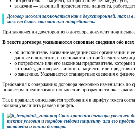
потребитель — пациент, который получает медуслуги;
заказчик — законный представитель пациента, работодател
Договор может заключаться как в двухсторонней, так и в
может быть заказчик или потребитель.
При заключении двустороннего договора документ подписывает
В тексте договора указываются основные сведения обо всех
об исполнителе. Название медицинской организации и е
данные о лицензии, на основании которой ведется медиц
о потребителе или его законном представителе, который 
который удостоверяет личность пациента или представит
о заказчике. Указываются стандартные сведения о физиче
Требования к содержанию договора несколько изменились по 
новшества предполагают повышение прозрачности оказываемых
Так в правилах описываются требования к шрифту текста согла
обязана увеличить размер шрифта.
Срок хранения договора увеличен д
тексте условия и порядок выдачи пациенту или его предс
включены и копии договора.