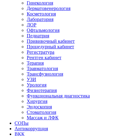
Гинекология
Дерматовенерология
Косметология
Лаборатория
ЛОР
Офтальмология
Педиатрия
Прививочный кабинет
Процедурный кабинет
Регистратура
Рентген кабинет
Терапия
Травматология
Трансфузиология
УЗИ
Урология
Физиотерапия
Функциональная диагностика
Хирургия
Эндоскопия
Стоматология
Массаж и ЛФК
СОПы
Антикоррупция
ВКК