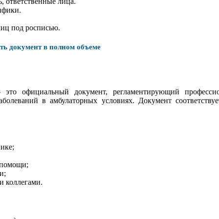
, ответственные лица.
ифики.
лиц под росписью.
ать документ в полном объеме
 это официальный документ, регламентирующий профессио
болеваний в амбулаторных условиях. Документ соответствуе
ике;
 помощи;
и;
и коллегами.