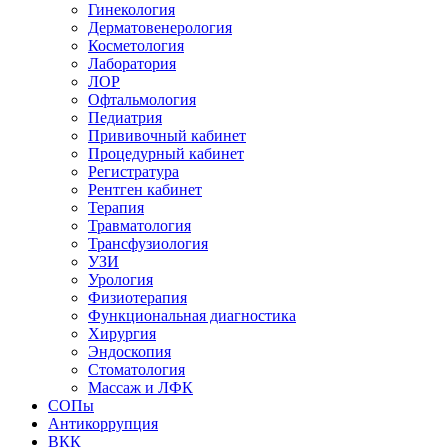
Гинекология
Дерматовенерология
Косметология
Лаборатория
ЛОР
Офтальмология
Педиатрия
Прививочный кабинет
Процедурный кабинет
Регистратура
Рентген кабинет
Терапия
Травматология
Трансфузиология
УЗИ
Урология
Физиотерапия
Функциональная диагностика
Хирургия
Эндоскопия
Стоматология
Массаж и ЛФК
СОПы
Антикоррупция
ВКК