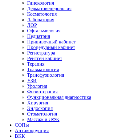
Гинекология
Дерматовенерология
Косметология
Лаборатория
ЛОР
Офтальмология
Педиатрия
Прививочный кабинет
Процедурный кабинет
Регистратура
Рентген кабинет
Терапия
Травматология
Трансфузиология
УЗИ
Урология
Физиотерапия
Функциональная диагностика
Хирургия
Эндоскопия
Стоматология
Массаж и ЛФК
СОПы
Антикоррупция
ВКК