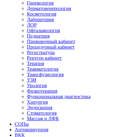
Гинекология
Дерматовенерология
Косметология
Лаборатория
ЛОР
Офтальмология
Педиатрия
Прививочный кабинет
Процедурный кабинет
Регистратура
Рентген кабинет
Терапия
Травматология
Трансфузиология
УЗИ
Урология
Физиотерапия
Функциональная диагностика
Хирургия
Эндоскопия
Стоматология
Массаж и ЛФК
СОПы
Антикоррупция
ВКК