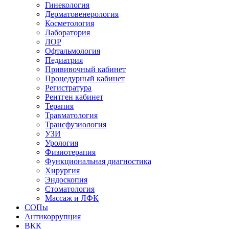
Гинекология
Дерматовенерология
Косметология
Лаборатория
ЛОР
Офтальмология
Педиатрия
Прививочный кабинет
Процедурный кабинет
Регистратура
Рентген кабинет
Терапия
Травматология
Трансфузиология
УЗИ
Урология
Физиотерапия
Функциональная диагностика
Хирургия
Эндоскопия
Стоматология
Массаж и ЛФК
СОПы
Антикоррупция
ВКК