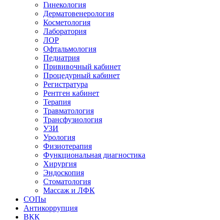
Гинекология
Дерматовенерология
Косметология
Лаборатория
ЛОР
Офтальмология
Педиатрия
Прививочный кабинет
Процедурный кабинет
Регистратура
Рентген кабинет
Терапия
Травматология
Трансфузиология
УЗИ
Урология
Физиотерапия
Функциональная диагностика
Хирургия
Эндоскопия
Стоматология
Массаж и ЛФК
СОПы
Антикоррупция
ВКК