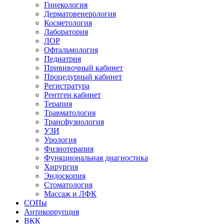
Гинекология
Дерматовенерология
Косметология
Лаборатория
ЛОР
Офтальмология
Педиатрия
Прививочный кабинет
Процедурный кабинет
Регистратура
Рентген кабинет
Терапия
Травматология
Трансфузиология
УЗИ
Урология
Физиотерапия
Функциональная диагностика
Хирургия
Эндоскопия
Стоматология
Массаж и ЛФК
СОПы
Антикоррупция
ВКК