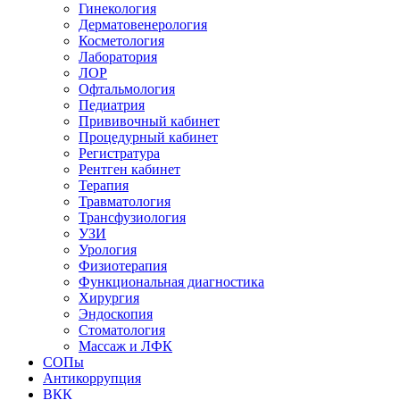
Гинекология
Дерматовенерология
Косметология
Лаборатория
ЛОР
Офтальмология
Педиатрия
Прививочный кабинет
Процедурный кабинет
Регистратура
Рентген кабинет
Терапия
Травматология
Трансфузиология
УЗИ
Урология
Физиотерапия
Функциональная диагностика
Хирургия
Эндоскопия
Стоматология
Массаж и ЛФК
СОПы
Антикоррупция
ВКК