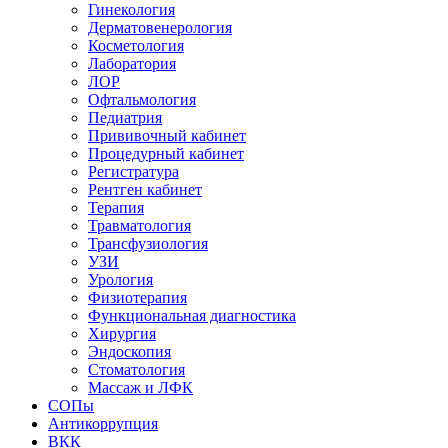
Гинекология
Дерматовенерология
Косметология
Лаборатория
ЛОР
Офтальмология
Педиатрия
Прививочный кабинет
Процедурный кабинет
Регистратура
Рентген кабинет
Терапия
Травматология
Трансфузиология
УЗИ
Урология
Физиотерапия
Функциональная диагностика
Хирургия
Эндоскопия
Стоматология
Массаж и ЛФК
СОПы
Антикоррупция
ВКК