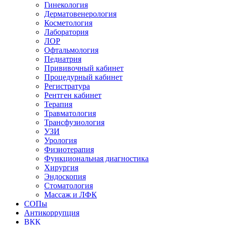
Гинекология
Дерматовенерология
Косметология
Лаборатория
ЛОР
Офтальмология
Педиатрия
Прививочный кабинет
Процедурный кабинет
Регистратура
Рентген кабинет
Терапия
Травматология
Трансфузиология
УЗИ
Урология
Физиотерапия
Функциональная диагностика
Хирургия
Эндоскопия
Стоматология
Массаж и ЛФК
СОПы
Антикоррупция
ВКК