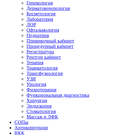
Гинекология
Дерматовенерология
Косметология
Лаборатория
ЛОР
Офтальмология
Педиатрия
Прививочный кабинет
Процедурный кабинет
Регистратура
Рентген кабинет
Терапия
Травматология
Трансфузиология
УЗИ
Урология
Физиотерапия
Функциональная диагностика
Хирургия
Эндоскопия
Стоматология
Массаж и ЛФК
СОПы
Антикоррупция
ВКК