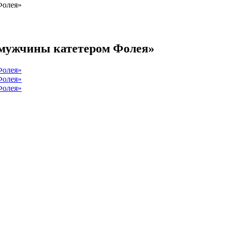
Фолея»
 мужчины катетером Фолея»