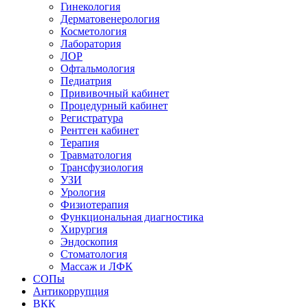
Гинекология
Дерматовенерология
Косметология
Лаборатория
ЛОР
Офтальмология
Педиатрия
Прививочный кабинет
Процедурный кабинет
Регистратура
Рентген кабинет
Терапия
Травматология
Трансфузиология
УЗИ
Урология
Физиотерапия
Функциональная диагностика
Хирургия
Эндоскопия
Стоматология
Массаж и ЛФК
СОПы
Антикоррупция
ВКК