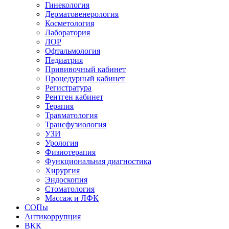
Гинекология
Дерматовенерология
Косметология
Лаборатория
ЛОР
Офтальмология
Педиатрия
Прививочный кабинет
Процедурный кабинет
Регистратура
Рентген кабинет
Терапия
Травматология
Трансфузиология
УЗИ
Урология
Физиотерапия
Функциональная диагностика
Хирургия
Эндоскопия
Стоматология
Массаж и ЛФК
СОПы
Антикоррупция
ВКК