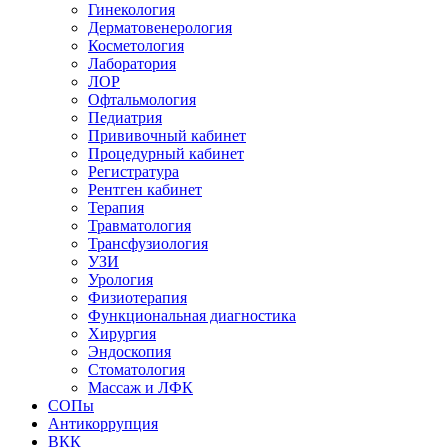
Гинекология
Дерматовенерология
Косметология
Лаборатория
ЛОР
Офтальмология
Педиатрия
Прививочный кабинет
Процедурный кабинет
Регистратура
Рентген кабинет
Терапия
Травматология
Трансфузиология
УЗИ
Урология
Физиотерапия
Функциональная диагностика
Хирургия
Эндоскопия
Стоматология
Массаж и ЛФК
СОПы
Антикоррупция
ВКК