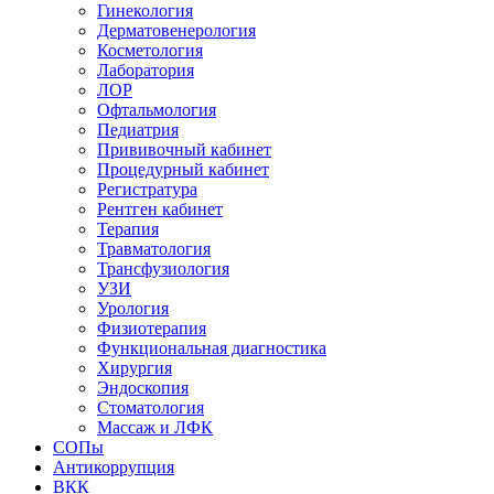
Гинекология
Дерматовенерология
Косметология
Лаборатория
ЛОР
Офтальмология
Педиатрия
Прививочный кабинет
Процедурный кабинет
Регистратура
Рентген кабинет
Терапия
Травматология
Трансфузиология
УЗИ
Урология
Физиотерапия
Функциональная диагностика
Хирургия
Эндоскопия
Стоматология
Массаж и ЛФК
СОПы
Антикоррупция
ВКК