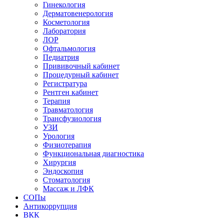
Гинекология
Дерматовенерология
Косметология
Лаборатория
ЛОР
Офтальмология
Педиатрия
Прививочный кабинет
Процедурный кабинет
Регистратура
Рентген кабинет
Терапия
Травматология
Трансфузиология
УЗИ
Урология
Физиотерапия
Функциональная диагностика
Хирургия
Эндоскопия
Стоматология
Массаж и ЛФК
СОПы
Антикоррупция
ВКК