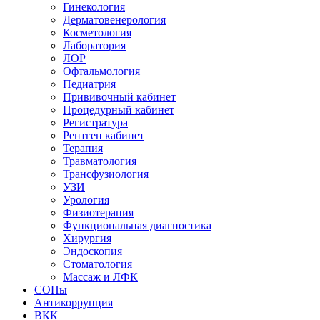
Гинекология
Дерматовенерология
Косметология
Лаборатория
ЛОР
Офтальмология
Педиатрия
Прививочный кабинет
Процедурный кабинет
Регистратура
Рентген кабинет
Терапия
Травматология
Трансфузиология
УЗИ
Урология
Физиотерапия
Функциональная диагностика
Хирургия
Эндоскопия
Стоматология
Массаж и ЛФК
СОПы
Антикоррупция
ВКК