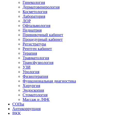
Гинекология
Дерматовенерология
Косметология
Лаборатория
ЛОР
Офтальмология
Педиатрия
Прививочный кабинет
Процедурный кабинет
Регистратура
Рентген кабинет
Терапия
Травматология
Трансфузиология
УЗИ
Урология
Физиотерапия
Функциональная диагностика
Хирургия
Эндоскопия
Стоматология
Массаж и ЛФК
СОПы
Антикоррупция
ВКК