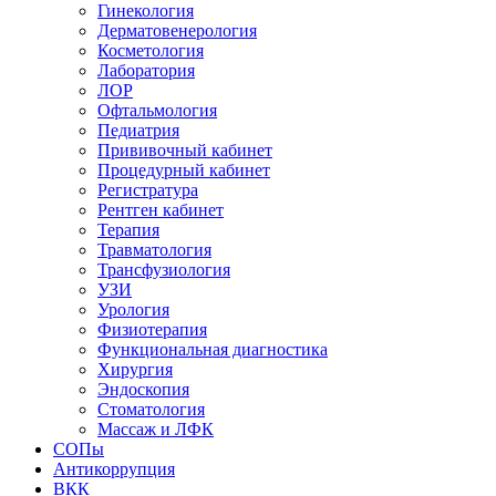
Гинекология
Дерматовенерология
Косметология
Лаборатория
ЛОР
Офтальмология
Педиатрия
Прививочный кабинет
Процедурный кабинет
Регистратура
Рентген кабинет
Терапия
Травматология
Трансфузиология
УЗИ
Урология
Физиотерапия
Функциональная диагностика
Хирургия
Эндоскопия
Стоматология
Массаж и ЛФК
СОПы
Антикоррупция
ВКК