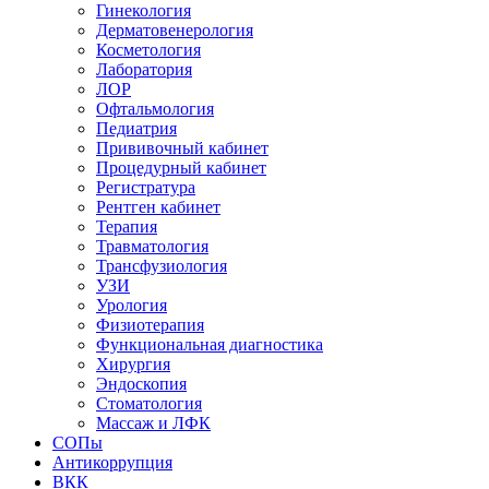
Гинекология
Дерматовенерология
Косметология
Лаборатория
ЛОР
Офтальмология
Педиатрия
Прививочный кабинет
Процедурный кабинет
Регистратура
Рентген кабинет
Терапия
Травматология
Трансфузиология
УЗИ
Урология
Физиотерапия
Функциональная диагностика
Хирургия
Эндоскопия
Стоматология
Массаж и ЛФК
СОПы
Антикоррупция
ВКК