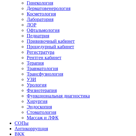
Гинекология
Дерматовенерология
Косметология
Лаборатория
ЛОР
Офтальмология
Педиатрия
Прививочный кабинет
Процедурный кабинет
Регистратура
Рентген кабинет
Терапия
Травматология
Трансфузиология
УЗИ
Урология
Физиотерапия
Функциональная диагностика
Хирургия
Эндоскопия
Стоматология
Массаж и ЛФК
СОПы
Антикоррупция
ВКК