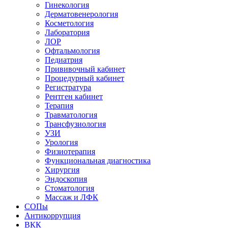
Гинекология
Дерматовенерология
Косметология
Лаборатория
ЛОР
Офтальмология
Педиатрия
Прививочный кабинет
Процедурный кабинет
Регистратура
Рентген кабинет
Терапия
Травматология
Трансфузиология
УЗИ
Урология
Физиотерапия
Функциональная диагностика
Хирургия
Эндоскопия
Стоматология
Массаж и ЛФК
СОПы
Антикоррупция
ВКК