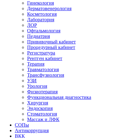
Гинекология
Дерматовенерология
Косметология
Лаборатория
ЛОР
Офтальмология
Педиатрия
Прививочный кабинет
Процедурный кабинет
Регистратура
Рентген кабинет
Терапия
Травматология
Трансфузиология
УЗИ
Урология
Физиотерапия
Функциональная диагностика
Хирургия
Эндоскопия
Стоматология
Массаж и ЛФК
СОПы
Антикоррупция
ВКК