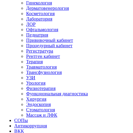
Гинекология
Дерматовенерология
Косметология
Лаборатория
ЛОР
Офтальмология
Педиатрия
Прививочный кабинет
Процедурный кабинет
Регистратура
Рентген кабинет
Терапия
Травматология
Трансфузиология
УЗИ
Урология
Физиотерапия
Функциональная диагностика
Хирургия
Эндоскопия
Стоматология
Массаж и ЛФК
СОПы
Антикоррупция
ВКК