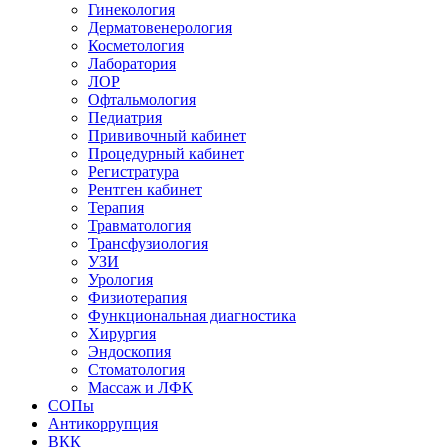
Гинекология
Дерматовенерология
Косметология
Лаборатория
ЛОР
Офтальмология
Педиатрия
Прививочный кабинет
Процедурный кабинет
Регистратура
Рентген кабинет
Терапия
Травматология
Трансфузиология
УЗИ
Урология
Физиотерапия
Функциональная диагностика
Хирургия
Эндоскопия
Стоматология
Массаж и ЛФК
СОПы
Антикоррупция
ВКК