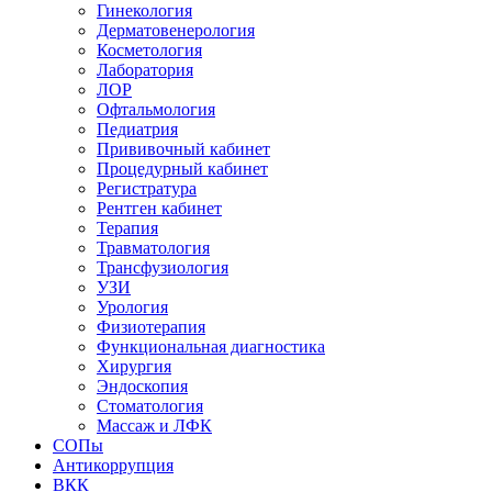
Гинекология
Дерматовенерология
Косметология
Лаборатория
ЛОР
Офтальмология
Педиатрия
Прививочный кабинет
Процедурный кабинет
Регистратура
Рентген кабинет
Терапия
Травматология
Трансфузиология
УЗИ
Урология
Физиотерапия
Функциональная диагностика
Хирургия
Эндоскопия
Стоматология
Массаж и ЛФК
СОПы
Антикоррупция
ВКК