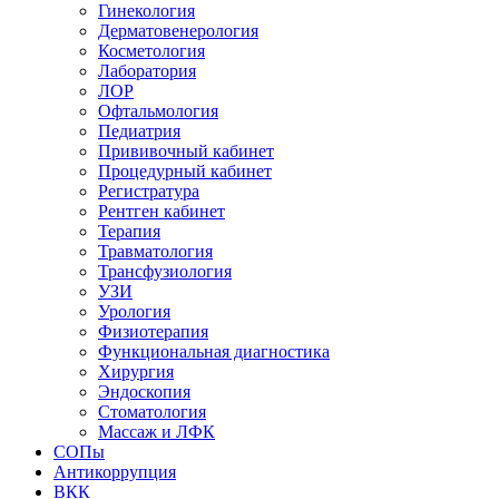
Гинекология
Дерматовенерология
Косметология
Лаборатория
ЛОР
Офтальмология
Педиатрия
Прививочный кабинет
Процедурный кабинет
Регистратура
Рентген кабинет
Терапия
Травматология
Трансфузиология
УЗИ
Урология
Физиотерапия
Функциональная диагностика
Хирургия
Эндоскопия
Стоматология
Массаж и ЛФК
СОПы
Антикоррупция
ВКК