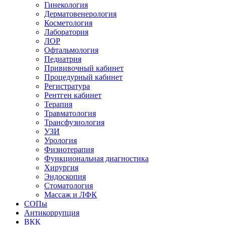
Гинекология
Дерматовенерология
Косметология
Лаборатория
ЛОР
Офтальмология
Педиатрия
Прививочный кабинет
Процедурный кабинет
Регистратура
Рентген кабинет
Терапия
Травматология
Трансфузиология
УЗИ
Урология
Физиотерапия
Функциональная диагностика
Хирургия
Эндоскопия
Стоматология
Массаж и ЛФК
СОПы
Антикоррупция
ВКК