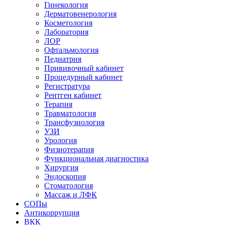
Гинекология
Дерматовенерология
Косметология
Лаборатория
ЛОР
Офтальмология
Педиатрия
Прививочный кабинет
Процедурный кабинет
Регистратура
Рентген кабинет
Терапия
Травматология
Трансфузиология
УЗИ
Урология
Физиотерапия
Функциональная диагностика
Хирургия
Эндоскопия
Стоматология
Массаж и ЛФК
СОПы
Антикоррупция
ВКК