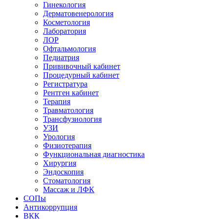
Гинекология
Дерматовенерология
Косметология
Лаборатория
ЛОР
Офтальмология
Педиатрия
Прививочный кабинет
Процедурный кабинет
Регистратура
Рентген кабинет
Терапия
Травматология
Трансфузиология
УЗИ
Урология
Физиотерапия
Функциональная диагностика
Хирургия
Эндоскопия
Стоматология
Массаж и ЛФК
СОПы
Антикоррупция
ВКК