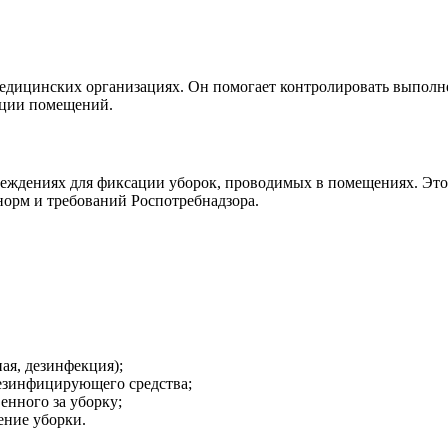
едицинских организациях. Он помогает контролировать выполне
кции помещений.
реждениях для фиксации уборок, проводимых в помещениях. Это
орм и требований Роспотребнадзора.
ная, дезинфекция);
дезинфицирующего средства;
енного за уборку;
ение уборки.