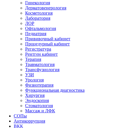
Гинекология
Дерматовенерология
Косметология
Лаборатория
ЛОР
Офтальмология
Педиатрия
Прививочный кабинет
Процедурный кабинет
Регистратура
Рентген кабинет
Терапия
Травматология
Трансфузиология
УЗИ
Урология
Физиотерапия
Функциональная диагностика
Хирургия
Эндоскопия
Стоматология
Массаж и ЛФК
СОПы
Антикоррупция
ВКК