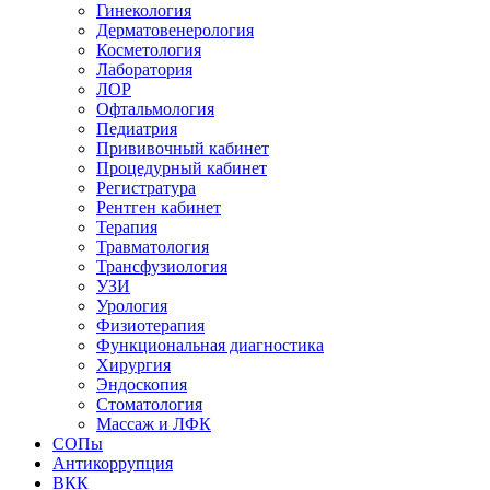
Гинекология
Дерматовенерология
Косметология
Лаборатория
ЛОР
Офтальмология
Педиатрия
Прививочный кабинет
Процедурный кабинет
Регистратура
Рентген кабинет
Терапия
Травматология
Трансфузиология
УЗИ
Урология
Физиотерапия
Функциональная диагностика
Хирургия
Эндоскопия
Стоматология
Массаж и ЛФК
СОПы
Антикоррупция
ВКК