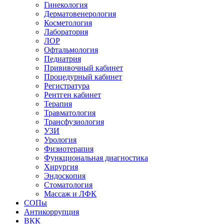
Гинекология
Дерматовенерология
Косметология
Лаборатория
ЛОР
Офтальмология
Педиатрия
Прививочный кабинет
Процедурный кабинет
Регистратура
Рентген кабинет
Терапия
Травматология
Трансфузиология
УЗИ
Урология
Физиотерапия
Функциональная диагностика
Хирургия
Эндоскопия
Стоматология
Массаж и ЛФК
СОПы
Антикоррупция
ВКК