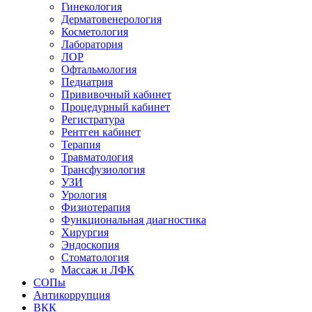
Гинекология
Дерматовенерология
Косметология
Лаборатория
ЛОР
Офтальмология
Педиатрия
Прививочный кабинет
Процедурный кабинет
Регистратура
Рентген кабинет
Терапия
Травматология
Трансфузиология
УЗИ
Урология
Физиотерапия
Функциональная диагностика
Хирургия
Эндоскопия
Стоматология
Массаж и ЛФК
СОПы
Антикоррупция
ВКК