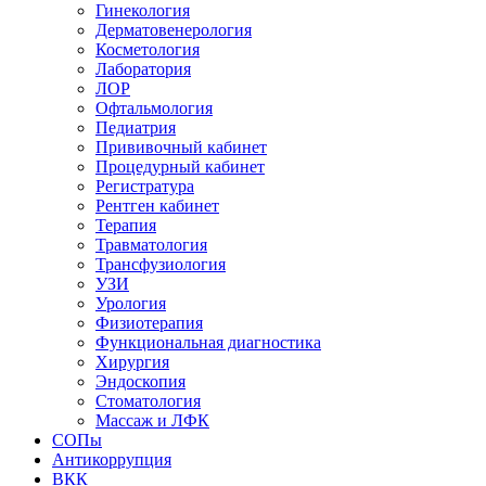
Гинекология
Дерматовенерология
Косметология
Лаборатория
ЛОР
Офтальмология
Педиатрия
Прививочный кабинет
Процедурный кабинет
Регистратура
Рентген кабинет
Терапия
Травматология
Трансфузиология
УЗИ
Урология
Физиотерапия
Функциональная диагностика
Хирургия
Эндоскопия
Стоматология
Массаж и ЛФК
СОПы
Антикоррупция
ВКК