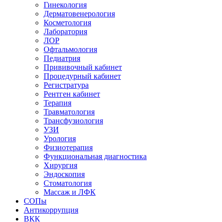
Гинекология
Дерматовенерология
Косметология
Лаборатория
ЛОР
Офтальмология
Педиатрия
Прививочный кабинет
Процедурный кабинет
Регистратура
Рентген кабинет
Терапия
Травматология
Трансфузиология
УЗИ
Урология
Физиотерапия
Функциональная диагностика
Хирургия
Эндоскопия
Стоматология
Массаж и ЛФК
СОПы
Антикоррупция
ВКК