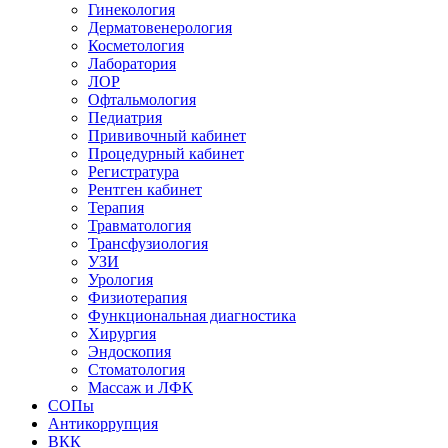
Гинекология
Дерматовенерология
Косметология
Лаборатория
ЛОР
Офтальмология
Педиатрия
Прививочный кабинет
Процедурный кабинет
Регистратура
Рентген кабинет
Терапия
Травматология
Трансфузиология
УЗИ
Урология
Физиотерапия
Функциональная диагностика
Хирургия
Эндоскопия
Стоматология
Массаж и ЛФК
СОПы
Антикоррупция
ВКК