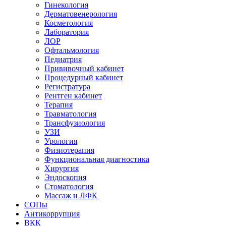
Гинекология
Дерматовенерология
Косметология
Лаборатория
ЛОР
Офтальмология
Педиатрия
Прививочный кабинет
Процедурный кабинет
Регистратура
Рентген кабинет
Терапия
Травматология
Трансфузиология
УЗИ
Урология
Физиотерапия
Функциональная диагностика
Хирургия
Эндоскопия
Стоматология
Массаж и ЛФК
СОПы
Антикоррупция
ВКК