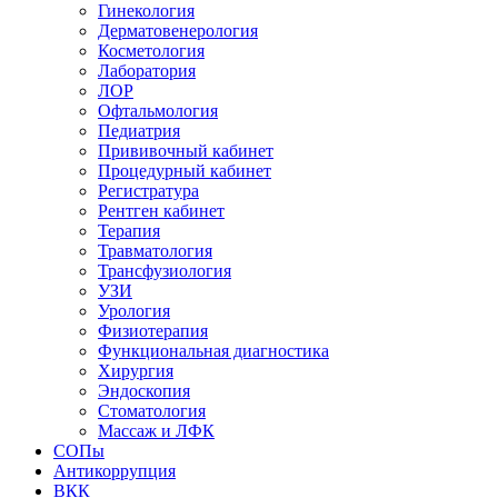
Гинекология
Дерматовенерология
Косметология
Лаборатория
ЛОР
Офтальмология
Педиатрия
Прививочный кабинет
Процедурный кабинет
Регистратура
Рентген кабинет
Терапия
Травматология
Трансфузиология
УЗИ
Урология
Физиотерапия
Функциональная диагностика
Хирургия
Эндоскопия
Стоматология
Массаж и ЛФК
СОПы
Антикоррупция
ВКК