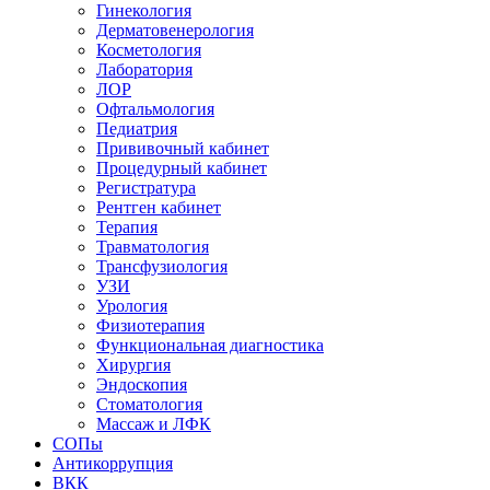
Гинекология
Дерматовенерология
Косметология
Лаборатория
ЛОР
Офтальмология
Педиатрия
Прививочный кабинет
Процедурный кабинет
Регистратура
Рентген кабинет
Терапия
Травматология
Трансфузиология
УЗИ
Урология
Физиотерапия
Функциональная диагностика
Хирургия
Эндоскопия
Стоматология
Массаж и ЛФК
СОПы
Антикоррупция
ВКК