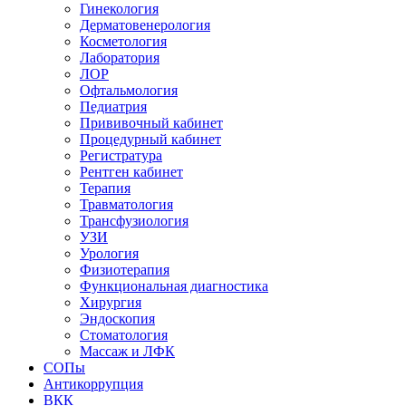
Гинекология
Дерматовенерология
Косметология
Лаборатория
ЛОР
Офтальмология
Педиатрия
Прививочный кабинет
Процедурный кабинет
Регистратура
Рентген кабинет
Терапия
Травматология
Трансфузиология
УЗИ
Урология
Физиотерапия
Функциональная диагностика
Хирургия
Эндоскопия
Стоматология
Массаж и ЛФК
СОПы
Антикоррупция
ВКК