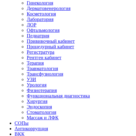
Гинекология
Дерматовенерология
Косметология
Лаборатория
ЛОР
Офтальмология
Педиатрия
Прививочный кабинет
Процедурный кабинет
Регистратура
Рентген кабинет
Терапия
Травматология
Трансфузиология
УЗИ
Урология
Физиотерапия
Функциональная диагностика
Хирургия
Эндоскопия
Стоматология
Массаж и ЛФК
СОПы
Антикоррупция
ВКК