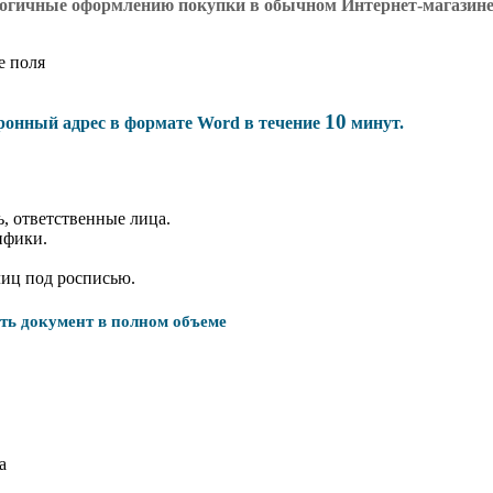
логичные оформлению покупки в обычном Интернет-магазин
е поля
10
тронный адрес в формате Word в течение
минут.
, ответственные лица.
ифики.
лиц под росписью.
ать документ в полном объеме
а