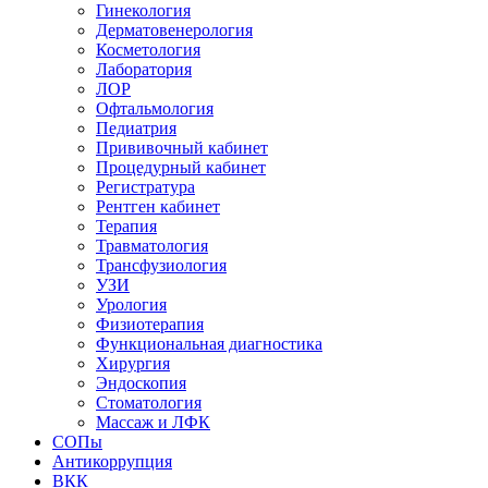
Гинекология
Дерматовенерология
Косметология
Лаборатория
ЛОР
Офтальмология
Педиатрия
Прививочный кабинет
Процедурный кабинет
Регистратура
Рентген кабинет
Терапия
Травматология
Трансфузиология
УЗИ
Урология
Физиотерапия
Функциональная диагностика
Хирургия
Эндоскопия
Стоматология
Массаж и ЛФК
СОПы
Антикоррупция
ВКК