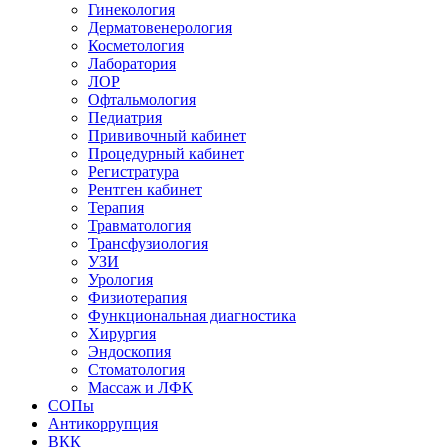
Гинекология
Дерматовенерология
Косметология
Лаборатория
ЛОР
Офтальмология
Педиатрия
Прививочный кабинет
Процедурный кабинет
Регистратура
Рентген кабинет
Терапия
Травматология
Трансфузиология
УЗИ
Урология
Физиотерапия
Функциональная диагностика
Хирургия
Эндоскопия
Стоматология
Массаж и ЛФК
СОПы
Антикоррупция
ВКК