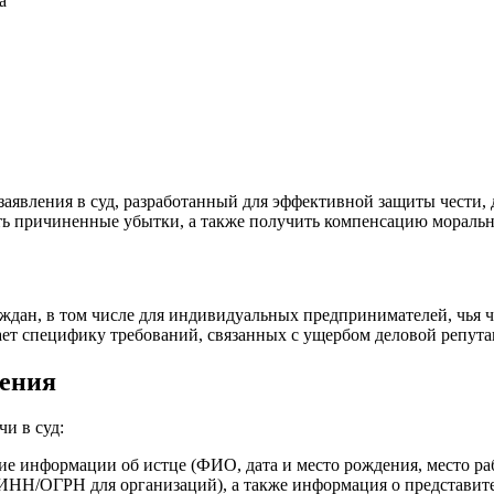
а
явления в суд, разработанный для эффективной защиты чести, д
ть причиненные убытки, а также получить компенсацию моральн
аждан, в том числе для индивидуальных предпринимателей, чья 
ет специфику требований, связанных с ущербом деловой репут
ления
и в суд:
е информации об истце (ФИО, дата и место рождения, место р
ИНН/ОГРН для организаций), а также информация о представите