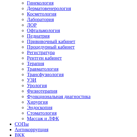
Гинекология
Дерматовенерология
Косметология
Лаборатория
ЛОР
Офтальмология
Педиатрия
Прививочный кабинет
Процедурный кабинет
Регистратура
Рентген кабинет
Терапия
Травматология
Трансфузиология
УЗИ
Урология
Физиотерапия
Функциональная диагностика
Хирургия
Эндоскопия
Стоматология
Массаж и ЛФК
СОПы
Антикоррупция
ВКК