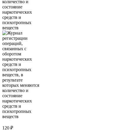
120
₽