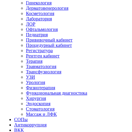
Гинекология
Дерматовенерология
Косметология
Лаборатория
ЛОР
Офтальмология
Педиатрия
Прививочный кабинет
Процедурный кабинет
Регистратура
Рентген кабинет
Терапия
Травматология
Трансфузиология
УЗИ
Урология
Физиотерапия
Функциональная диагностика
Хирургия
Эндоскопия
Стоматология
Массаж и ЛФК
СОПы
Антикоррупция
ВКК