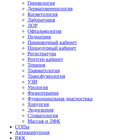
Гинекология
Дерматовенерология
Косметология
Лаборатория
ЛОР
Офтальмология
Педиатрия
Прививочный кабинет
Процедурный кабинет
Регистратура
Рентген кабинет
Терапия
Травматология
Трансфузиология
УЗИ
Урология
Физиотерапия
Функциональная диагностика
Хирургия
Эндоскопия
Стоматология
Массаж и ЛФК
СОПы
Антикоррупция
ВКК