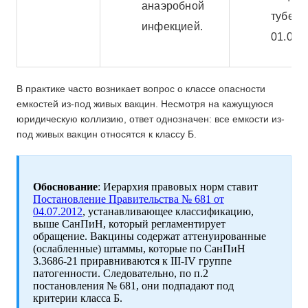
анаэробной
туберк
инфекцией.
01.03.2
В практике часто возникает вопрос о классе опасности
емкостей из-под живых вакцин. Несмотря на кажущуюся
юридическую коллизию, ответ однозначен: все емкости из-
под живых вакцин относятся к классу Б.
Обоснование
: Иерархия правовых норм ставит
Постановление Правительства № 681 от
04.07.2012
, устанавливающее классификацию,
выше СанПиН, который регламентирует
обращение. Вакцины содержат аттенуированные
(ослабленные) штаммы, которые по СанПиН
3.3686-21 приравниваются к III-IV группе
патогенности. Следовательно, по п.2
постановления № 681, они подпадают под
критерии класса Б.