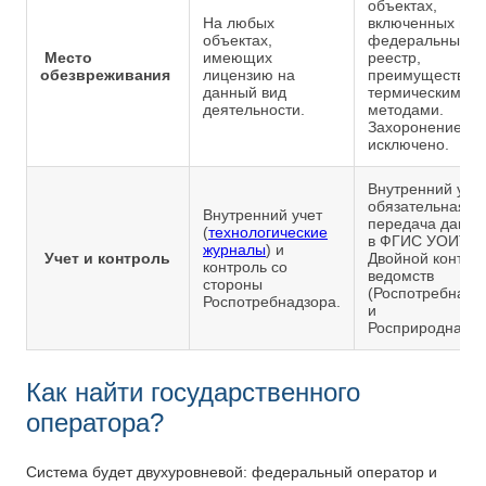
объектах,
На любых
включенных в
объектах,
федеральный
Место
имеющих
реестр,
обезвреживания
лицензию на
преимуществен
данный вид
термическими
деятельности.
методами.
Захоронение
исключено.
Внутренний учет
обязательная
Внутренний учет
передача данны
(
технологические
в ФГИС УОИТ.
журналы
) и
Учет и контроль
Двойной контро
контроль со
ведомств
стороны
(Роспотребнадз
Роспотребнадзора.
и
Росприроднадзо
Как найти государственного
оператора?
Система будет двухуровневой: федеральный оператор и