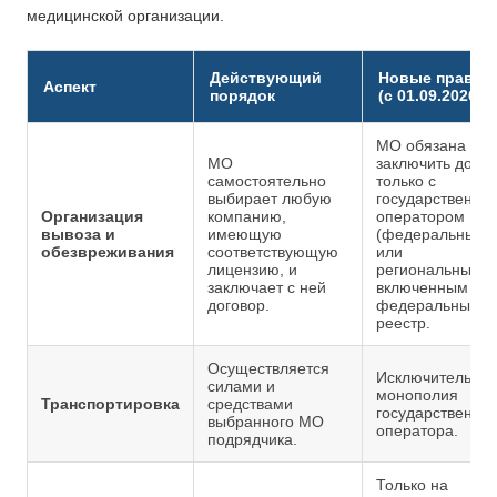
медицинской организации.
Действующий
Новые правил
Аспект
порядок
(с 01.09.2026)
МО обязана
МО
заключить догов
самостоятельно
только с
выбирает любую
государственны
Организация
компанию,
оператором
вывоза и
имеющую
(федеральным
обезвреживания
соответствующую
или
лицензию, и
региональным),
заключает с ней
включенным в
договор.
федеральный
реестр.
Осуществляется
Исключительна
силами и
монополия
Транспортировка
средствами
государственног
выбранного МО
оператора.
подрядчика.
Только на