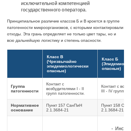
исключительной компетенцией
государственного оператора.
Принципиальное различие классов Б и В кроется в группе
патогенности микроорганизмов, с которыми контактировали
отходы. Эта грань определяет не только цвет тары, но и
всю дальнейшую логистику и степень опасности.
Класс В
Класс Б
(Чрезвычайно
(Эпидемиолог
эпидемиологически
опасные)
опасные)
Контакт с
Группа
Контакт с возб
возбудителями I - II
патогенности
III - IV групп п
групп патогенности.
Нормативное
Пункт 157 СанПиН
Пункт 158 Сан
основание
2.1.3684-21
2.1.3684-21
Инстру