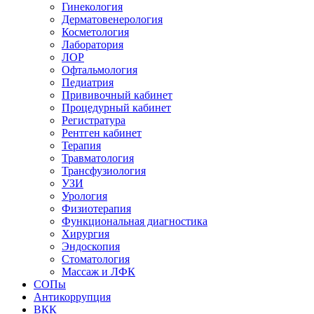
Гинекология
Дерматовенерология
Косметология
Лаборатория
ЛОР
Офтальмология
Педиатрия
Прививочный кабинет
Процедурный кабинет
Регистратура
Рентген кабинет
Терапия
Травматология
Трансфузиология
УЗИ
Урология
Физиотерапия
Функциональная диагностика
Хирургия
Эндоскопия
Стоматология
Массаж и ЛФК
СОПы
Антикоррупция
ВКК