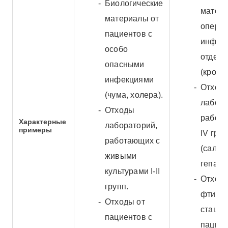
Биологические
матери
материалы от
операц
пациентов с
инфек
особо
отделе
опасными
(кроме
инфекциями
Отход
(чума, холера).
лабора
Отходы
работаю
Характерные
лабораторий,
примеры
IV гру
работающих с
(сальм
живыми
гепати
культурами I-II
Отход
групп.
фтизиа
Отходы от
стацио
пациентов с
пациен