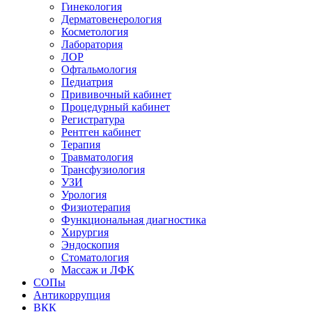
Гинекология
Дерматовенерология
Косметология
Лаборатория
ЛОР
Офтальмология
Педиатрия
Прививочный кабинет
Процедурный кабинет
Регистратура
Рентген кабинет
Терапия
Травматология
Трансфузиология
УЗИ
Урология
Физиотерапия
Функциональная диагностика
Хирургия
Эндоскопия
Стоматология
Массаж и ЛФК
СОПы
Антикоррупция
ВКК