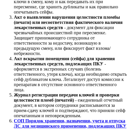
ключи в смену, кому и как передавать их при
пересменке, где хранить дубликаты и как правильно
опечатывать сейфы.
Акт о выявлении нарушения целостности пломбы
(печати) или несоответствия фактического наличия
лекарственных средств
- документ для фиксации
чрезвычайных происшествий при пересменке.
Защищает принимающего сотрудника от
ответственности за недостачу, возникшую в
предыдущую смену, или фиксирует факт взлома/
небрежности.
Акт вскрытия помещения (сейфа) для хранения
лекарственных средств, подлежащих ПКУ
-
оформляется в экстренных случаях (болезнь
ответственного, утеря ключа), когда необходимо открыть
сейф дубликатом ключа. Легализует доступ комиссии к
препаратам в отсутствие основного ответственного
лица.
Журнал регистрации передачи ключей и проверки
целостности пломб (печатей)
- ежедневный отчетный
документ, в котором сотрудники расписываются за
прием-сдачу ключей и подтверждают, что приняли сейф
опечатанным и неповрежденным.
СОП Порядок хранения, назначения, учета и отпуска
ЛС для медицинского применения, подлежащих ПКУ