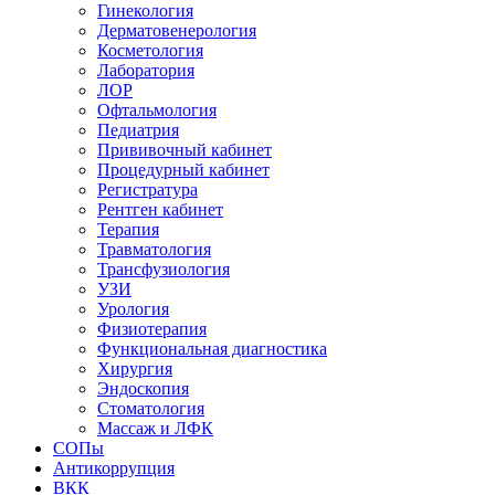
Гинекология
Дерматовенерология
Косметология
Лаборатория
ЛОР
Офтальмология
Педиатрия
Прививочный кабинет
Процедурный кабинет
Регистратура
Рентген кабинет
Терапия
Травматология
Трансфузиология
УЗИ
Урология
Физиотерапия
Функциональная диагностика
Хирургия
Эндоскопия
Стоматология
Массаж и ЛФК
СОПы
Антикоррупция
ВКК