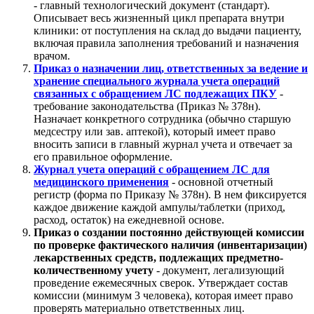
- главный технологический документ (стандарт).
Описывает весь жизненный цикл препарата внутри
клиники: от поступления на склад до выдачи пациенту,
включая правила заполнения требований и назначения
врачом.
Приказ о назначении лиц, ответственных за ведение и
хранение специального журнала учета операций
связанных с обращением ЛС подлежащих ПКУ
-
требование законодательства (Приказ № 378н).
Назначает конкретного сотрудника (обычно старшую
медсестру или зав. аптекой), который имеет право
вносить записи в главный журнал учета и отвечает за
его правильное оформление.
Журнал учета операций с обращением ЛС для
медицинского применения
- основной отчетный
регистр (форма по Приказу № 378н). В нем фиксируется
каждое движение каждой ампулы/таблетки (приход,
расход, остаток) на ежедневной основе.
Приказ о создании постоянно действующей комиссии
по проверке фактического наличия (инвентаризации)
лекарственных средств, подлежащих предметно-
количественному учету
- документ, легализующий
проведение ежемесячных сверок. Утверждает состав
комиссии (минимум 3 человека), которая имеет право
проверять материально ответственных лиц.